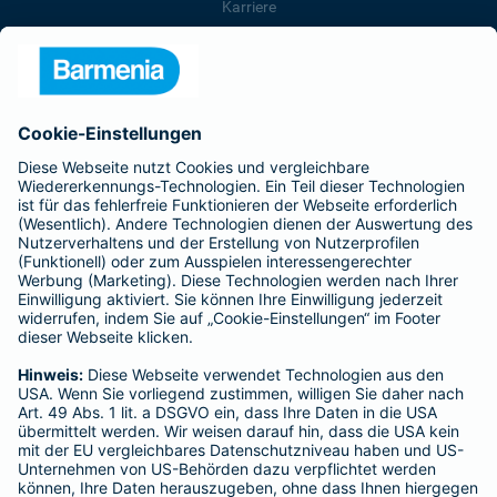
Karriere
Presse
Unternehmen
Anfahrt
Affiliate-Partner werden
Barmenia ist Teil der BarmeniaGothaer
BELIEBTE SEITEN
Kranken-Zusatzversicherung
Tierversicherungen
Haftpflichtversicherung
Hausratversicherung
SERVICE
Adresse ändern
Schaden melden
Kilometerstandsmeldung
Serviceübersicht