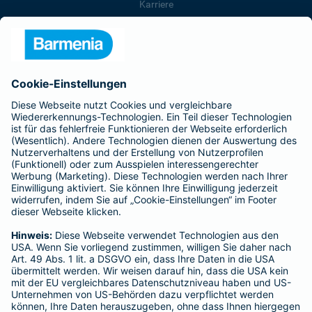
Karriere
Presse
Unternehmen
Anfahrt
Affiliate-Partner werden
Barmenia ist Teil der BarmeniaGothaer
BELIEBTE SEITEN
Kranken-Zusatzversicherung
Tierversicherungen
Haftpflichtversicherung
Hausratversicherung
SERVICE
Adresse ändern
Schaden melden
Kilometerstandsmeldung
Serviceübersicht