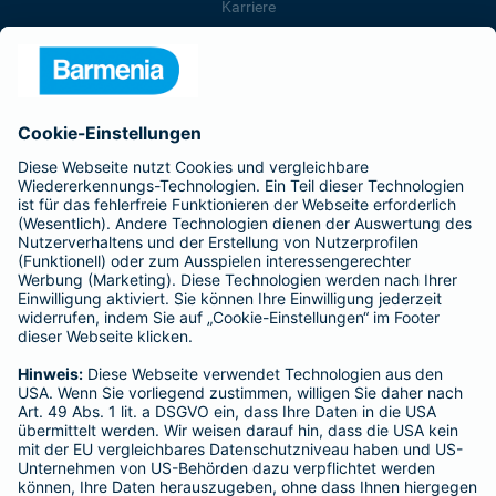
Karriere
Presse
Unternehmen
Anfahrt
Affiliate-Partner werden
Barmenia ist Teil der BarmeniaGothaer
BELIEBTE SEITEN
Kranken-Zusatzversicherung
Tierversicherungen
Haftpflichtversicherung
Hausratversicherung
SERVICE
Adresse ändern
Schaden melden
Kilometerstandsmeldung
Serviceübersicht