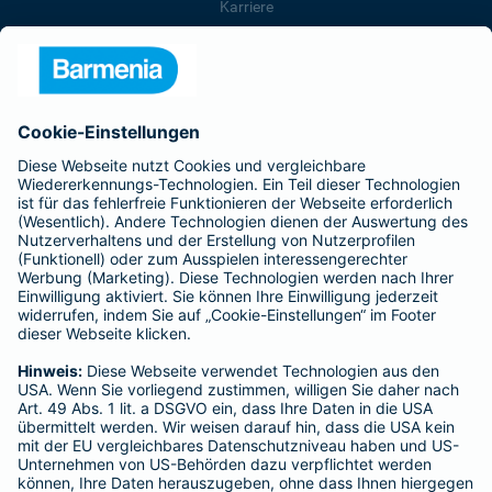
Karriere
Presse
Unternehmen
Anfahrt
Affiliate-Partner werden
Barmenia ist Teil der BarmeniaGothaer
BELIEBTE SEITEN
Kranken-Zusatzversicherung
Tierversicherungen
Haftpflichtversicherung
Hausratversicherung
SERVICE
Adresse ändern
Schaden melden
Kilometerstandsmeldung
Serviceübersicht