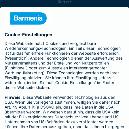
Karriere
Presse
Unternehmen
Anfahrt
Affiliate-Partner werden
Barmenia ist Teil der BarmeniaGothaer
BELIEBTE SEITEN
Kranken-Zusatzversicherung
Tierversicherungen
Haftpflichtversicherung
Hausratversicherung
SERVICE
Adresse ändern
Schaden melden
Kilometerstandsmeldung
Serviceübersicht