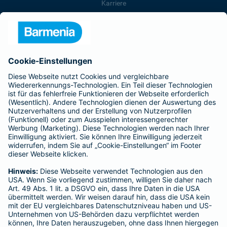
Karriere
Presse
Unternehmen
Anfahrt
Affiliate-Partner werden
Barmenia ist Teil der BarmeniaGothaer
BELIEBTE SEITEN
Kranken-Zusatzversicherung
Tierversicherungen
Haftpflichtversicherung
Hausratversicherung
SERVICE
Adresse ändern
Schaden melden
Kilometerstandsmeldung
Serviceübersicht