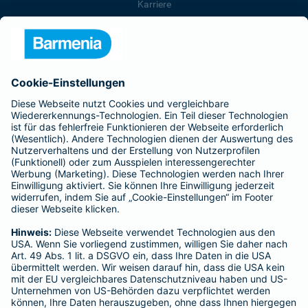
Karriere
Presse
Unternehmen
Anfahrt
Affiliate-Partner werden
Barmenia ist Teil der BarmeniaGothaer
BELIEBTE SEITEN
Kranken-Zusatzversicherung
Tierversicherungen
Haftpflichtversicherung
Hausratversicherung
SERVICE
Adresse ändern
Schaden melden
Kilometerstandsmeldung
Serviceübersicht