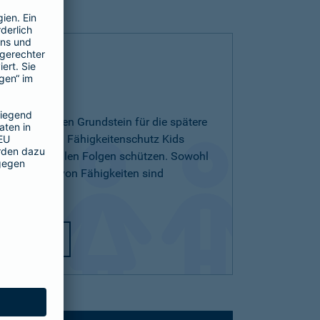
 Kids
ichern und den Grundstein für die spätere
egen. Mit dem Fähigkeitenschutz Kids
 den finanziellen Folgen schützen. Sowohl
ichterlernen von Fähigkeiten sind
utz Kids