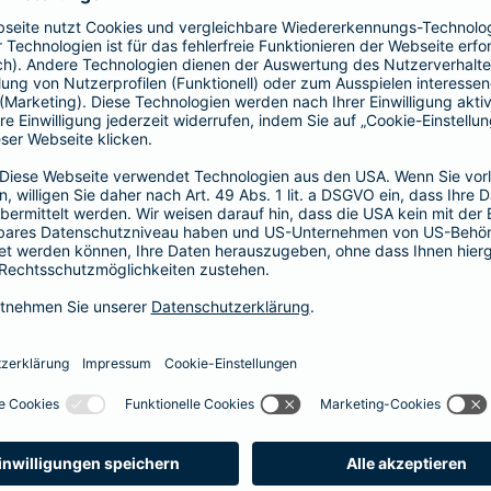
Fähigkeitenschutz
t bis zu
Fähigkeiten der Kinder abs
 vor
Arbeitskraftabsicherung l
im Verlust einer
können Sie Ihre Kinder vor
er bei einem schweren
der Verlust als auch das N
abgesichert.
zum Fähigkeitensch