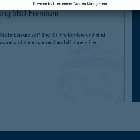
erung SBU Premium
 Sie haben große Pläne für Ihre Karriere und sind
ume und Ziele zu erreichen, hilft Ihnen Ihre