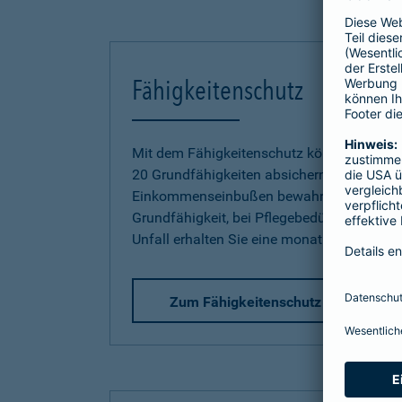
Fähigkeitenschutz
Mit dem Fähigkeitenschutz können Sie jetz
20 Grundfähigkeiten absichern und sich so
Einkommenseinbußen bewahren. Bereits be
Grundfähigkeit, bei Pflegebedürftigkeit od
Unfall erhalten Sie eine monatliche Rente.
Zum Fähigkeitenschutz