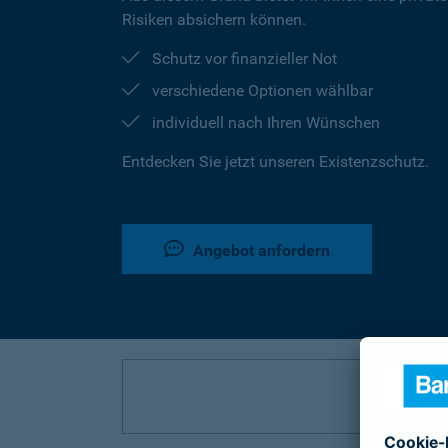
Risiken absichern können.
Schutz vor finanzieller Not
verschiedene Optionen wählbar
individuell nach Ihren Wünschen
Entdecken Sie jetzt unseren Existenzschutz.
Angebot anfordern
P