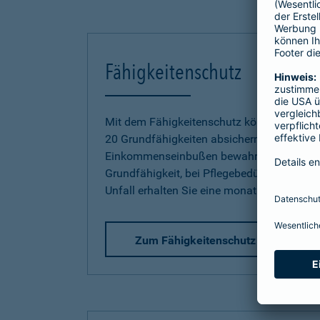
Fähigkeitenschutz
Mit dem Fähigkeitenschutz können Sie jetz
20 Grundfähigkeiten absichern und sich so
Einkommenseinbußen bewahren. Bereits be
Grundfähigkeit, bei Pflegebedürftigkeit od
Unfall erhalten Sie eine monatliche Rente.
Zum Fähigkeitenschutz