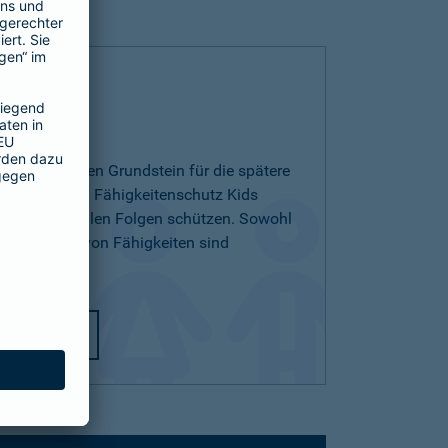
 Kids
ichern und den Grundstein für die spätere
egen. Mit dem Fähigkeitenschutz Kids
 den finanziellen Folgen schützen. Sowohl
ichterlernen von Fähigkeiten sind
utz Kids