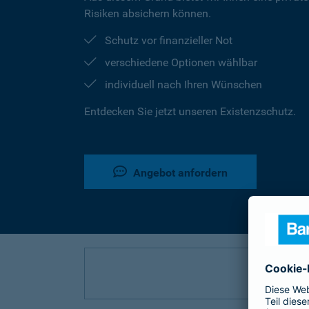
Risiken absichern können.
Schutz vor finanzieller Not
verschiedene Optionen wählbar
individuell nach Ihren Wünschen
Entdecken Sie jetzt unseren Existenzschutz.
Angebot anfordern
P