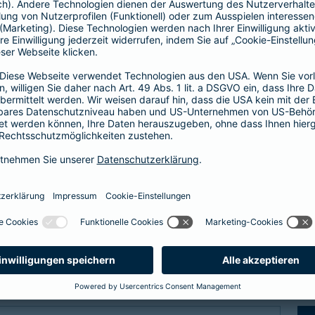
Fähigkeitenschutz
t bis zu
Fähigkeiten der Kinder abs
 vor
Arbeitskraftabsicherung l
im Verlust einer
können Sie Ihre Kinder vor
er bei einem schweren
der Verlust als auch das N
abgesichert.
zum Fähigkeitensch