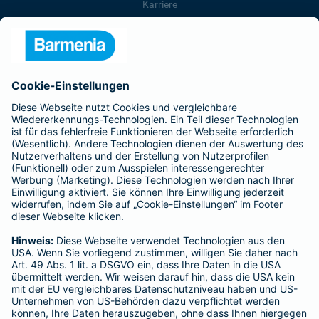
Karriere
Presse
Unternehmen
Anfahrt
Affiliate-Partner werden
Barmenia ist Teil der BarmeniaGothaer
BELIEBTE SEITEN
Kranken-Zusatzversicherung
Tierversicherungen
Haftpflichtversicherung
Hausratversicherung
SERVICE
Adresse ändern
Schaden melden
Kilometerstandsmeldung
Serviceübersicht