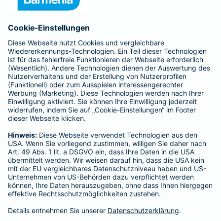
Anfahrt
Affiliate-Partner werden
Barmenia ist Teil der BarmeniaGothaer
BELIEBTE SEITEN
Kranken-Zusatzversicherung
Tierversicherungen
Haftpflichtversicherung
Hausratversicherung
SERVICE
Adresse ändern
Schaden melden
Kilometerstandsmeldung
Serviceübersicht