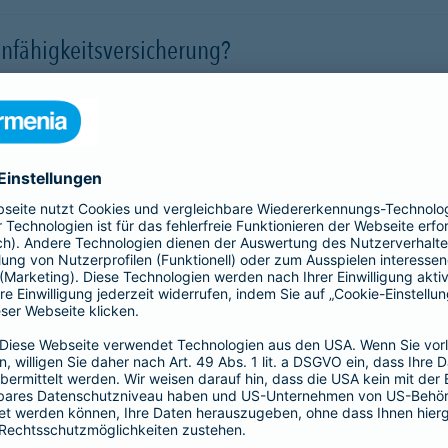
nfähigkeitsversicherung?
 für eine Berufsunfähigkeit?
SBU Invest
remium
bietet eine
Die Berufsunfähigkeitsve
herung fürs Leben. Jetzt
Kund*innen finanzielle Sic
lassigen Preis-
der Kapitalmärkte zu nutz