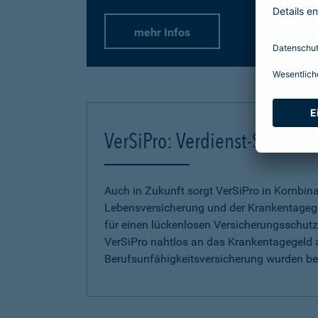
mehr Infos
VerSiPro: Verdienst-Sicher
Auch in Zukunft sorgt VerSiPro in Kombin
Lebensversicherung und der Krankentageg
für einen lückenlosen Versicherungsschutz.
VerSiPro nahtlos an das Krankentagegeld 
Berufsunfähigkeitsversicherung wurden b