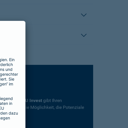
rsicherung
SBU Invest
gibt Ihren
herheit und die Möglichkeit, die Potenziale
en.