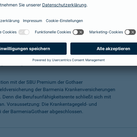
mehr Infos
ungs-Programm
ation mit der SBU Premium der Gothaer
eldversicherung der Barmenia Krankenversicherungen
 Denn die Berufsunfähigkeitsrente schließt sich mit
an. Voraussetzung: Die Krankentagegeld- und
ei der BarmeniaGothaer abgeschlossen.