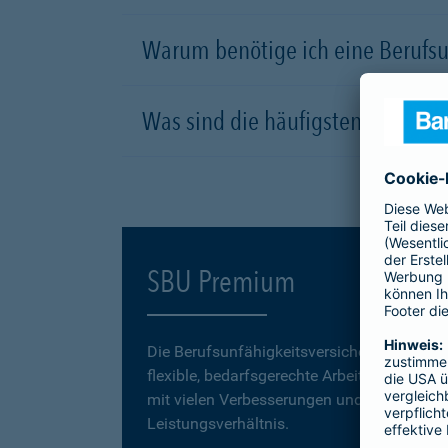
Warum benötige ich eine Berufsu
Was sind die häufigsten Ursachen
SBU Premium
Die Berufsunfähigkeitsversicherung
SBU P
flexible, bedarfsgerechte Arbeitskraftabsic
mit vielen Verbesserungen und einem erstk
Leistungsverhältnis.