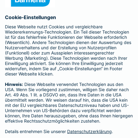
Anfahrt
Affiliate-Partner werden
Barmenia ist Teil der BarmeniaGothaer
BELIEBTE SEITEN
Kranken-Zusatzversicherung
Tierversicherungen
Haftpflichtversicherung
Hausratversicherung
SERVICE
Adresse ändern
Schaden melden
Kilometerstandsmeldung
Serviceübersicht