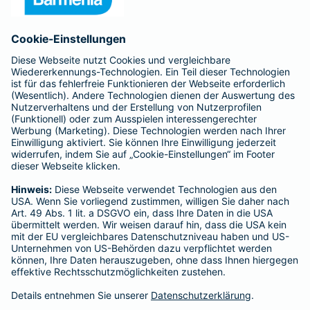
Anfahrt
Affiliate-Partner werden
Barmenia ist Teil der BarmeniaGothaer
BELIEBTE SEITEN
Kranken-Zusatzversicherung
Tierversicherungen
Haftpflichtversicherung
Hausratversicherung
SERVICE
Adresse ändern
Schaden melden
Kilometerstandsmeldung
Serviceübersicht