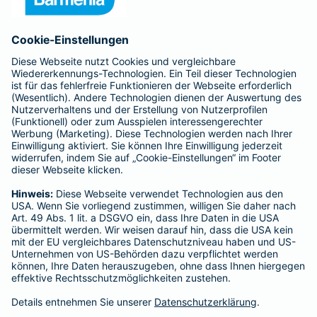
Anfahrt
Affiliate-Partner werden
Barmenia ist Teil der BarmeniaGothaer
BELIEBTE SEITEN
Kranken-Zusatzversicherung
Tierversicherungen
Haftpflichtversicherung
Hausratversicherung
SERVICE
Adresse ändern
Schaden melden
Kilometerstandsmeldung
Serviceübersicht