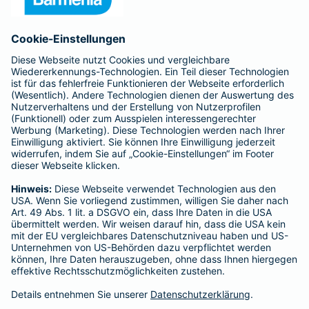
Anfahrt
Affiliate-Partner werden
Barmenia ist Teil der BarmeniaGothaer
BELIEBTE SEITEN
Kranken-Zusatzversicherung
Tierversicherungen
Haftpflichtversicherung
Hausratversicherung
SERVICE
Adresse ändern
Schaden melden
Kilometerstandsmeldung
Serviceübersicht