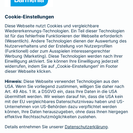
Anfahrt
Affiliate-Partner werden
Barmenia ist Teil der BarmeniaGothaer
BELIEBTE SEITEN
Kranken-Zusatzversicherung
Tierversicherungen
Haftpflichtversicherung
Hausratversicherung
SERVICE
Adresse ändern
Schaden melden
Kilometerstandsmeldung
Serviceübersicht