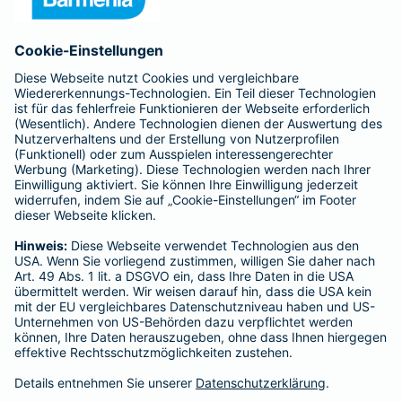
Anfahrt
Affiliate-Partner werden
Barmenia ist Teil der BarmeniaGothaer
BELIEBTE SEITEN
Kranken-Zusatzversicherung
Tierversicherungen
Haftpflichtversicherung
Hausratversicherung
SERVICE
Adresse ändern
Schaden melden
Kilometerstandsmeldung
Serviceübersicht