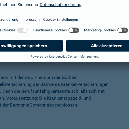
mehr Infos
ungs-Programm
ation mit der SBU Premium der Gothaer
eldversicherung der Barmenia Krankenversicherungen
 Denn die Berufsunfähigkeitsrente schließt sich mit
an. Voraussetzung: Die Krankentagegeld- und
ei der BarmeniaGothaer abgeschlossen.