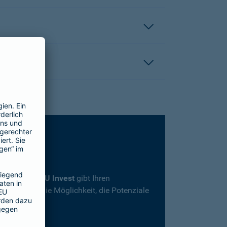
rsicherung
SBU Invest
gibt Ihren
herheit und die Möglichkeit, die Potenziale
en.