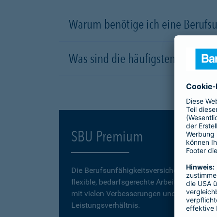
Warum benötige ich eine Berufsu
Was sind die häufigsten Ursachen
SBU Premium
Die Berufsunfähigkeitsversicherung
SBU P
flexible, bedarfsgerechte Arbeitskraftabsic
mit vielen Verbesserungen und einem erstk
Leistungsverhältnis.