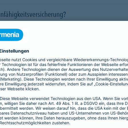
nfähigkeitsversicherung?
 für eine Berufsunfähigkeit?
SBU Invest
remium
bietet eine
Die Berufsunfähigkeitsve
herung fürs Leben. Jetzt
Kund*innen finanzielle Sic
lassigen Preis-
der Kapitalmärkte zu nutz