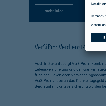
mehr Infos
VerSiPro: Verdienst-Sicher
Auch in Zukunft sorgt VerSiPro in Kombin
Lebensversicherung und der Krankentageg
für einen lückenlosen Versicherungsschutz.
VerSiPro nahtlos an das Krankentagegeld 
Berufsunfähigkeitsversicherung wurden b