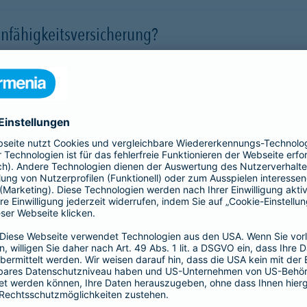
nfähigkeitsversicherung?
 für eine Berufsunfähigkeit?
SBU Invest
remium
bietet eine
Die Berufsunfähigkeitsve
herung fürs Leben. Jetzt
Kund*innen finanzielle Sic
lassigen Preis-
der Kapitalmärkte zu nutz