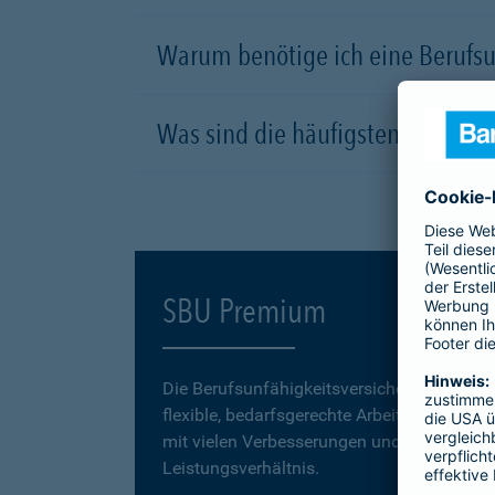
Warum benötige ich eine Berufsu
Was sind die häufigsten Ursachen
SBU Premium
Die Berufsunfähigkeitsversicherung
SBU P
flexible, bedarfsgerechte Arbeitskraftabsic
mit vielen Verbesserungen und einem erstk
Leistungsverhältnis.