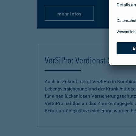
mehr Infos
VerSiPro: Verdienst-Sicher
Auch in Zukunft sorgt VerSiPro in Kombin
Lebensversicherung und der Krankentageg
für einen lückenlosen Versicherungsschutz.
VerSiPro nahtlos an das Krankentagegeld 
Berufsunfähigkeitsversicherung wurden b