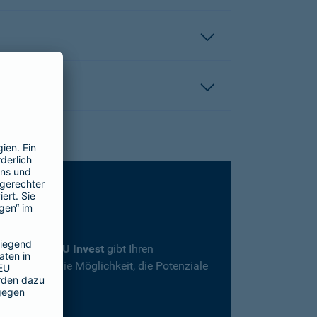
rsicherung
SBU Invest
gibt Ihren
herheit und die Möglichkeit, die Potenziale
en.