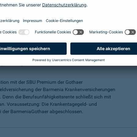
mehr Infos
ungs-Programm
ation mit der SBU Premium der Gothaer
eldversicherung der Barmenia Krankenversicherungen
 Denn die Berufsunfähigkeitsrente schließt sich mit
an. Voraussetzung: Die Krankentagegeld- und
ei der BarmeniaGothaer abgeschlossen.