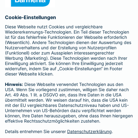
Anfahrt
Affiliate-Partner werden
Barmenia ist Teil der BarmeniaGothaer
BELIEBTE SEITEN
Kranken-Zusatzversicherung
Tierversicherungen
Haftpflichtversicherung
Hausratversicherung
SERVICE
Adresse ändern
Schaden melden
Kilometerstandsmeldung
Serviceübersicht