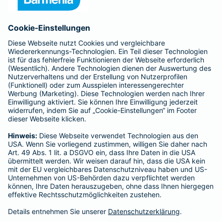
Anfahrt
Affiliate-Partner werden
Barmenia ist Teil der BarmeniaGothaer
BELIEBTE SEITEN
Kranken-Zusatzversicherung
Tierversicherungen
Haftpflichtversicherung
Hausratversicherung
SERVICE
Adresse ändern
Schaden melden
Kilometerstandsmeldung
Serviceübersicht