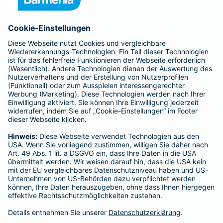
Anfahrt
Affiliate-Partner werden
Barmenia ist Teil der BarmeniaGothaer
BELIEBTE SEITEN
Kranken-Zusatzversicherung
Tierversicherungen
Haftpflichtversicherung
Hausratversicherung
SERVICE
Adresse ändern
Schaden melden
Kilometerstandsmeldung
Serviceübersicht