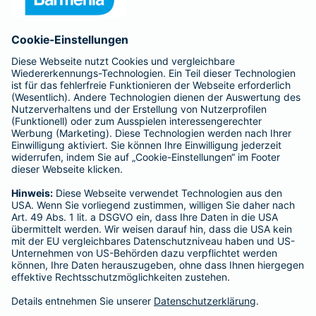
Anfahrt
Affiliate-Partner werden
Barmenia ist Teil der BarmeniaGothaer
BELIEBTE SEITEN
Kranken-Zusatzversicherung
Tierversicherungen
Haftpflichtversicherung
Hausratversicherung
SERVICE
Adresse ändern
Schaden melden
Kilometerstandsmeldung
Serviceübersicht