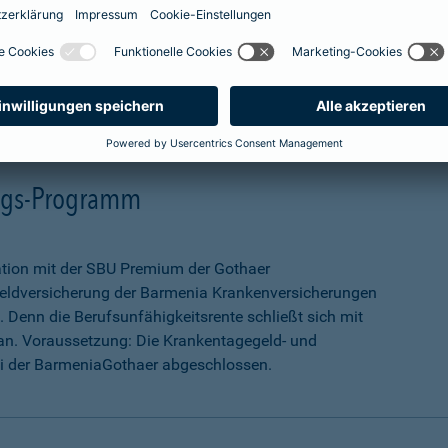
mehr Infos
ungs-Programm
ation mit der SBU Premium der Gothaer
eldversicherung der Barmenia Krankenversicherungen
 Denn die Berufsunfähigkeitsrente schließt sich mit
an. Voraussetzung: Die Krankentagegeld- und
ei der BarmeniaGothaer abgeschlossen.