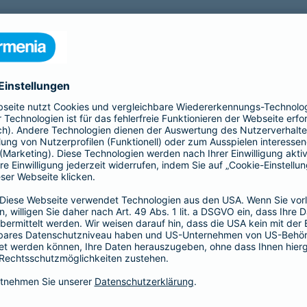
nfähigkeitsversicherung?
 für eine Berufsunfähigkeit?
SBU Invest
remium
bietet eine
Die Berufsunfähigkeitsve
herung fürs Leben. Jetzt
Kund*innen finanzielle Sic
lassigen Preis-
der Kapitalmärkte zu nutz