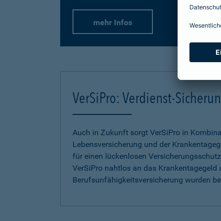
mehr Infos
VerSiPro: Verdienst-Sicher
Auch in Zukunft sorgt VerSiPro in Kombin
Lebensversicherung und der Krankentageg
für einen lückenlosen Versicherungsschutz.
VerSiPro nahtlos an das Krankentagegeld 
Berufsunfähigkeitsversicherung wurden b