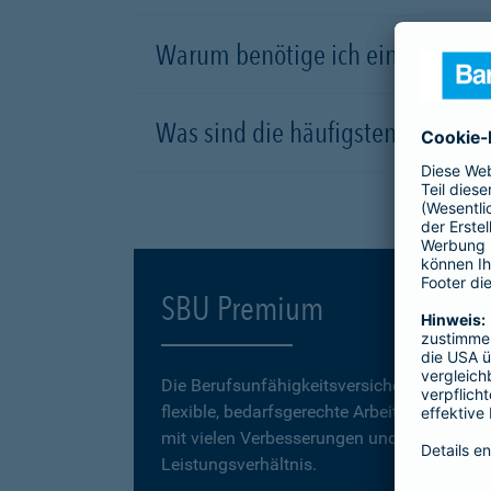
Warum benötige ich eine Berufsu
Was sind die häufigsten Ursachen
SBU Premium
Die Berufsunfähigkeitsversicherung
SBU P
flexible, bedarfsgerechte Arbeitskraftabsic
mit vielen Verbesserungen und einem erstk
Leistungsverhältnis.