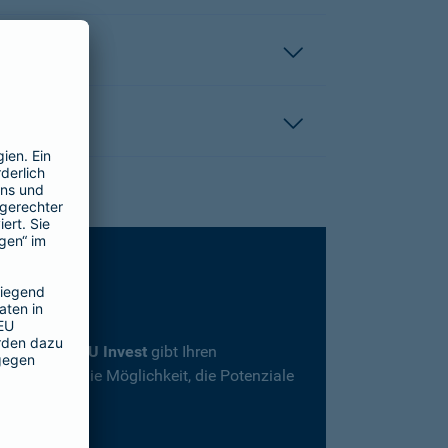
rsicherung
SBU Invest
gibt Ihren
herheit und die Möglichkeit, die Potenziale
en.