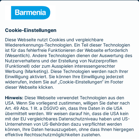
Presse
Unternehmen
Anfahrt
Affiliate-Partner werden
Barmenia ist Teil der BarmeniaGothaer
BELIEBTE SEITEN
Kranken-Zusatzversicherung
Tierversicherungen
Haftpflichtversicherung
Hausratversicherung
SERVICE
Adresse ändern
Schaden melden
Kilometerstandsmeldung
Serviceübersicht