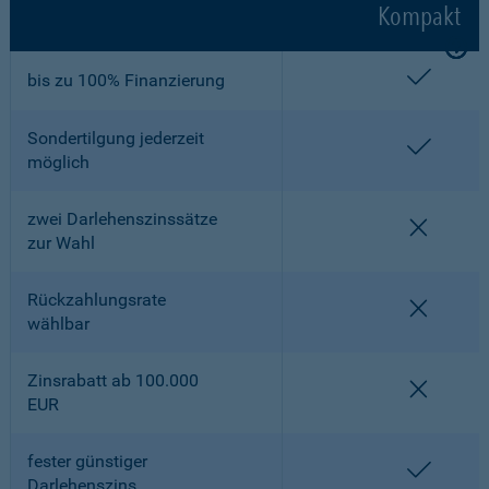
Kompakt
enthalt
bis zu 100% Finanzierung
Sondertilgung jederzeit
enthalt
möglich
zwei Darlehenszinssätze
nicht en
zur Wahl
Rückzahlungsrate
nicht en
wählbar
Zinsrabatt ab 100.000
nicht en
EUR
fester günstiger
enthalt
Darlehenszins