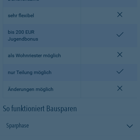
nicht en
sehr flexibel
bis 200 EUR
enthalt
Jugendbonus
nicht en
als Wohnriester möglich
enthalt
nur Teilung möglich
nicht en
Änderungen möglich
So funktioniert Bausparen
Sparphase