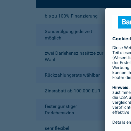
bis zu 100% Finanzierung
Sondertilgung jederzeit
möglich
zwei Darlehenszinssätze zur
Wahl
Rückzahlungsrate wählbar
Zinsrabatt ab 100.000 EUR
fester günstiger
Darlehenszins
sehr flexibel