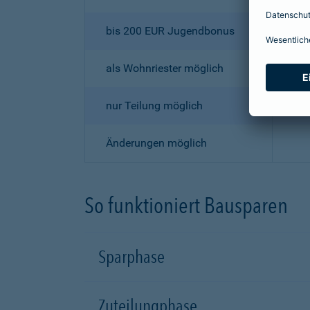
bis 200 EUR Jugendbonus
als Wohnriester möglich
nur Teilung möglich
Änderungen möglich
So funktioniert Bausparen
Sparphase
Zuteilungphase