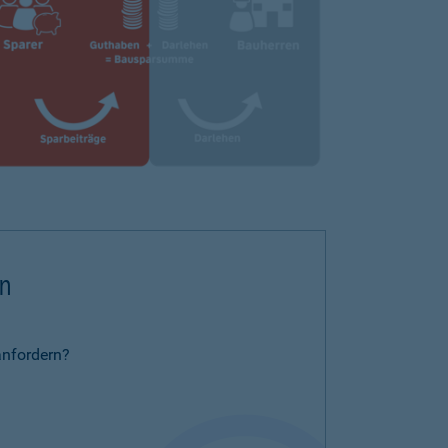
rn
anfordern?