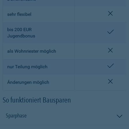
nicht en
sehr flexibel
bis 200 EUR
enthalt
Jugendbonus
nicht en
als Wohnriester möglich
enthalt
nur Teilung möglich
nicht en
Änderungen möglich
So funktioniert Bausparen
Sparphase