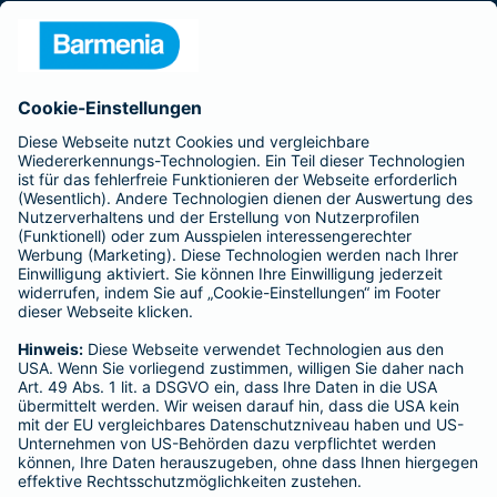
Presse
Unternehmen
Anfahrt
Affiliate-Partner werden
Barmenia ist Teil der BarmeniaGothaer
BELIEBTE SEITEN
Kranken-Zusatzversicherung
Tierversicherungen
Haftpflichtversicherung
Hausratversicherung
SERVICE
Adresse ändern
Schaden melden
Kilometerstandsmeldung
Serviceübersicht