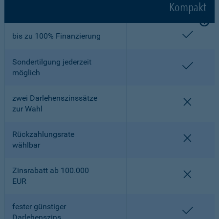
Kompakt
enthalt
bis zu 100% Finanzierung
Sondertilgung jederzeit
enthalt
möglich
zwei Darlehenszinssätze
nicht en
zur Wahl
Rückzahlungsrate
nicht en
wählbar
Zinsrabatt ab 100.000
nicht en
EUR
fester günstiger
enthalt
Darlehenszins