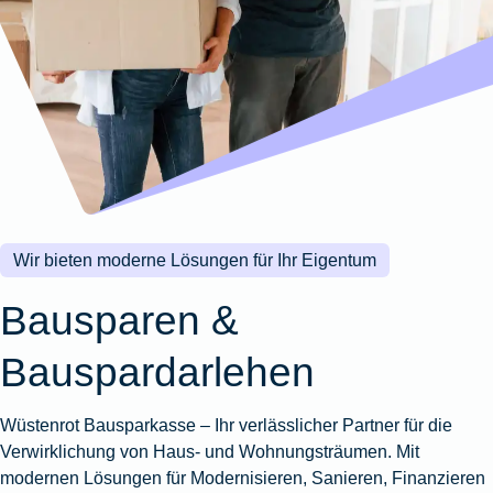
Wohnungsschutzbrief
Kunstversicherung
Montageversicherung
Zur
Zur
Zur
Gruppenunfall für
Gewässerschadenhaftpflicht
Reisehaftpflichtversicherung
Zur
Produktübersicht
Produktübersicht
Produktübersicht
Betriebe
Ausstellungsversicherung
Zur
Produktübersicht
Zur
Produktübersicht
Reiserücktrittsversicherung
Zur
Produktübersicht
Gruppenunfall für
Valorenversicherung
Produktübersicht
Vereine
Zur
Oldtimersammlungsversicherung
Produktübersicht
Zur
Produktübersicht
Wir bieten moderne Lösungen für Ihr Eigentum
Zur
Produktübersicht
Bausparen &
Bauspardarlehen
Wüstenrot Bausparkasse – Ihr verlässlicher Partner für die
Verwirklichung von Haus- und Wohnungsträumen. Mit
modernen Lösungen für Modernisieren, Sanieren, Finanzieren