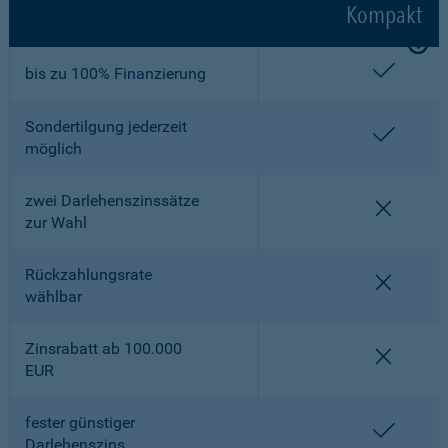
Kompakt
enthalt
bis zu 100% Finanzierung
Sondertilgung jederzeit
enthalt
möglich
zwei Darlehenszinssätze
nicht en
zur Wahl
Rückzahlungsrate
nicht en
wählbar
Zinsrabatt ab 100.000
nicht en
EUR
fester günstiger
enthalt
Darlehenszins