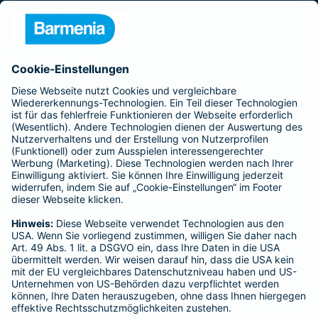
Presse
Unternehmen
Anfahrt
Affiliate-Partner werden
Barmenia ist Teil der BarmeniaGothaer
BELIEBTE SEITEN
Kranken-Zusatzversicherung
Tierversicherungen
Haftpflichtversicherung
Hausratversicherung
SERVICE
Adresse ändern
Schaden melden
Kilometerstandsmeldung
Serviceübersicht