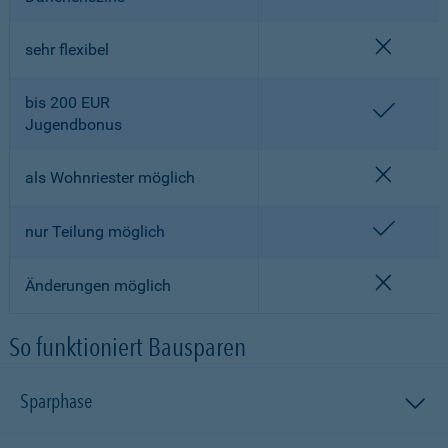
nicht en
sehr flexibel
bis 200 EUR
enthalt
Jugendbonus
nicht en
als Wohnriester möglich
enthalt
nur Teilung möglich
nicht en
Änderungen möglich
So funktioniert Bausparen
Sparphase