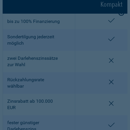
Kompakt
enthalt
bis zu 100% Finanzierung
Sondertilgung jederzeit
enthalt
möglich
zwei Darlehenszinssätze
nicht en
zur Wahl
Rückzahlungsrate
nicht en
wählbar
Zinsrabatt ab 100.000
nicht en
EUR
fester günstiger
enthalt
Darlehenszins