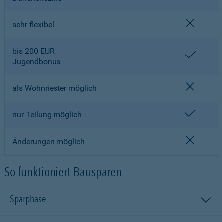
nicht en
sehr flexibel
bis 200 EUR
enthalt
Jugendbonus
nicht en
als Wohnriester möglich
enthalt
nur Teilung möglich
nicht en
Änderungen möglich
So funktioniert Bausparen
Sparphase