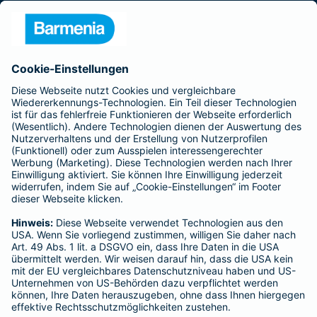
Presse
Unternehmen
Anfahrt
Affiliate-Partner werden
Barmenia ist Teil der BarmeniaGothaer
BELIEBTE SEITEN
Kranken-Zusatzversicherung
Tierversicherungen
Haftpflichtversicherung
Hausratversicherung
SERVICE
Adresse ändern
Schaden melden
Kilometerstandsmeldung
Serviceübersicht