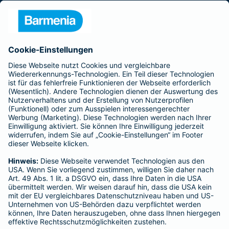
Presse
Unternehmen
Anfahrt
Affiliate-Partner werden
Barmenia ist Teil der BarmeniaGothaer
BELIEBTE SEITEN
Kranken-Zusatzversicherung
Tierversicherungen
Haftpflichtversicherung
Hausratversicherung
SERVICE
Adresse ändern
Schaden melden
Kilometerstandsmeldung
Serviceübersicht