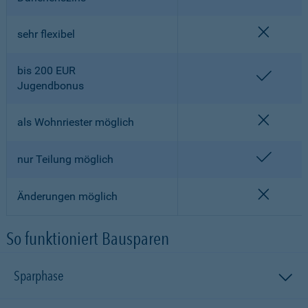
nicht en
sehr flexibel
bis 200 EUR
enthalt
Jugendbonus
nicht en
als Wohnriester möglich
enthalt
nur Teilung möglich
nicht en
Änderungen möglich
So funktioniert Bausparen
Sparphase