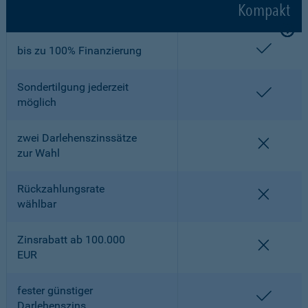
Kompakt
enthalt
bis zu 100% Finanzierung
Sondertilgung jederzeit
enthalt
möglich
zwei Darlehenszinssätze
nicht en
zur Wahl
Rückzahlungsrate
nicht en
wählbar
Zinsrabatt ab 100.000
nicht en
EUR
fester günstiger
enthalt
Darlehenszins