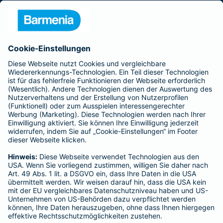
Presse
Unternehmen
Anfahrt
Affiliate-Partner werden
Barmenia ist Teil der BarmeniaGothaer
BELIEBTE SEITEN
Kranken-Zusatzversicherung
Tierversicherungen
Haftpflichtversicherung
Hausratversicherung
SERVICE
Adresse ändern
Schaden melden
Kilometerstandsmeldung
Serviceübersicht