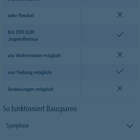
nicht en
sehr flexibel
bis 200 EUR
enthalt
Jugendbonus
nicht en
als Wohnriester möglich
enthalt
nur Teilung möglich
nicht en
Änderungen möglich
So funktioniert Bausparen
Sparphase