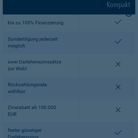
Kompakt
enthalt
bis zu 100% Finanzierung
Sondertilgung jederzeit
enthalt
möglich
zwei Darlehenszinssätze
nicht en
zur Wahl
Rückzahlungsrate
nicht en
wählbar
Zinsrabatt ab 100.000
nicht en
EUR
fester günstiger
enthalt
Darlehenszins