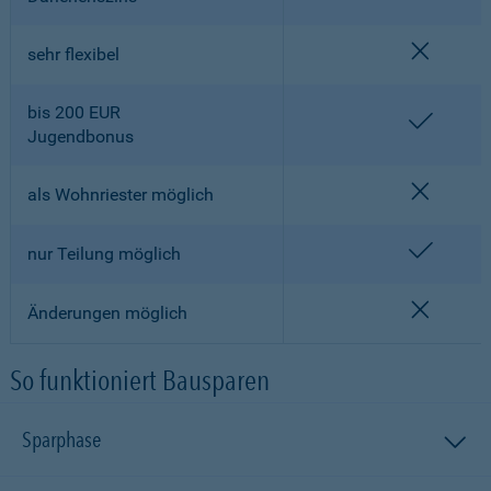
nicht en
sehr flexibel
bis 200 EUR
enthalt
Jugendbonus
nicht en
als Wohnriester möglich
enthalt
nur Teilung möglich
nicht en
Änderungen möglich
So funktioniert Bausparen
Sparphase