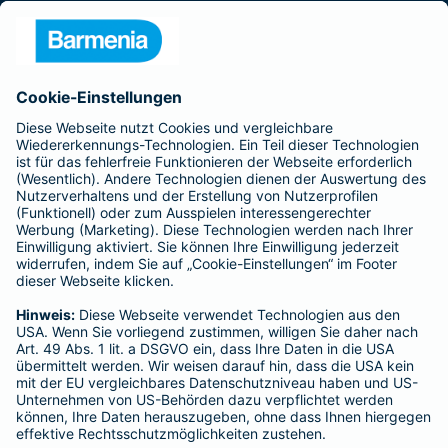
Presse
Unternehmen
Anfahrt
Affiliate-Partner werden
Barmenia ist Teil der BarmeniaGothaer
BELIEBTE SEITEN
Kranken-Zusatzversicherung
Tierversicherungen
Haftpflichtversicherung
Hausratversicherung
SERVICE
Adresse ändern
Schaden melden
Kilometerstandsmeldung
Serviceübersicht