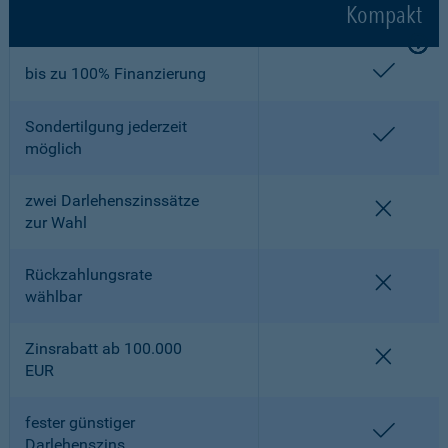
Kompakt
enthalt
bis zu 100% Finanzierung
Sondertilgung jederzeit
enthalt
möglich
zwei Darlehenszinssätze
nicht en
zur Wahl
Rückzahlungsrate
nicht en
wählbar
Zinsrabatt ab 100.000
nicht en
EUR
fester günstiger
enthalt
Darlehenszins