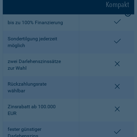
Kompakt
enthalt
bis zu 100% Finanzierung
Sondertilgung jederzeit
enthalt
möglich
zwei Darlehenszinssätze
nicht en
zur Wahl
Rückzahlungsrate
nicht en
wählbar
Zinsrabatt ab 100.000
nicht en
EUR
fester günstiger
enthalt
Darlehenszins