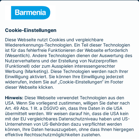
Presse
Unternehmen
Anfahrt
Affiliate-Partner werden
Barmenia ist Teil der BarmeniaGothaer
BELIEBTE SEITEN
Kranken-Zusatzversicherung
Tierversicherungen
Haftpflichtversicherung
Hausratversicherung
SERVICE
Adresse ändern
Schaden melden
Kilometerstandsmeldung
Serviceübersicht