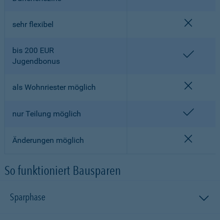
nicht en
sehr flexibel
bis 200 EUR
enthalt
Jugendbonus
nicht en
als Wohnriester möglich
enthalt
nur Teilung möglich
nicht en
Änderungen möglich
So funktioniert Bausparen
Sparphase