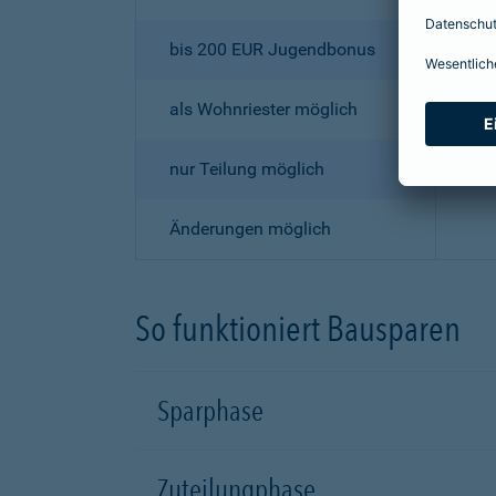
bis 200 EUR Jugendbonus
als Wohnriester möglich
nur Teilung möglich
Änderungen möglich
So funktioniert Bausparen
Sparphase
Zuteilungphase