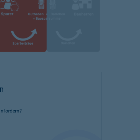
rn
anfordern?