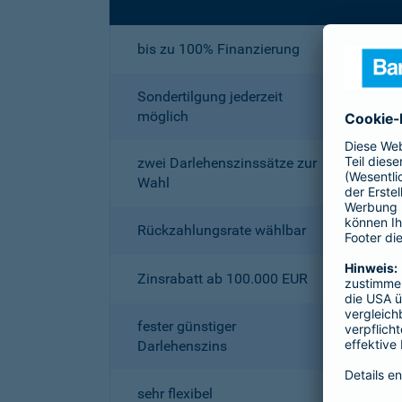
bis zu 100% Finanzierung
Sondertilgung jederzeit
möglich
zwei Darlehenszinssätze zur
Wahl
Rückzahlungsrate wählbar
Zinsrabatt ab 100.000 EUR
fester günstiger
Darlehenszins
sehr flexibel