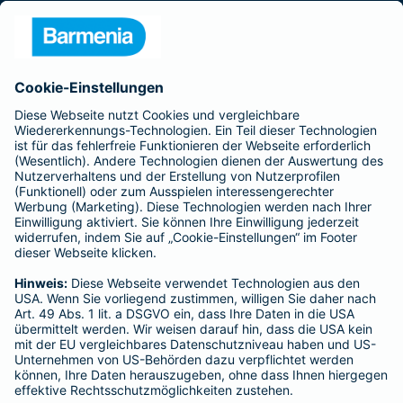
Presse
Unternehmen
Anfahrt
Affiliate-Partner werden
Barmenia ist Teil der BarmeniaGothaer
BELIEBTE SEITEN
Kranken-Zusatzversicherung
Tierversicherungen
Haftpflichtversicherung
Hausratversicherung
SERVICE
Adresse ändern
Schaden melden
Kilometerstandsmeldung
Serviceübersicht