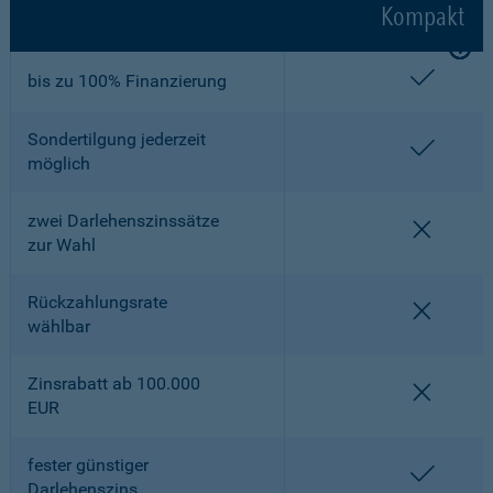
Kompakt
enthalt
bis zu 100% Finanzierung
Sondertilgung jederzeit
enthalt
möglich
zwei Darlehenszinssätze
nicht en
zur Wahl
Rückzahlungsrate
nicht en
wählbar
Zinsrabatt ab 100.000
nicht en
EUR
fester günstiger
enthalt
Darlehenszins