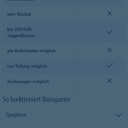
nicht en
sehr flexibel
bis 200 EUR
enthalt
Jugendbonus
nicht en
als Wohnriester möglich
enthalt
nur Teilung möglich
nicht en
Änderungen möglich
So funktioniert Bausparen
Sparphase