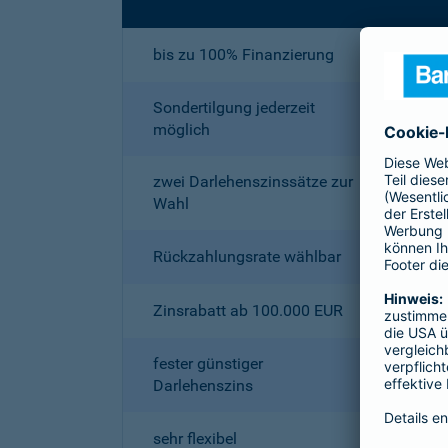
bis zu 100% Finanzierung
Sondertilgung jederzeit
möglich
zwei Darlehenszinssätze zur
Wahl
Rückzahlungsrate wählbar
Zinsrabatt ab 100.000 EUR
fester günstiger
Darlehenszins
sehr flexibel