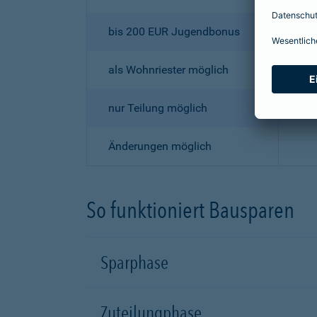
bis 200 EUR Jugendbonus
als Wohnriester möglich
nur Teilung möglich
Änderungen möglich
So funktioniert Bausparen
Sparphase
Zuteilungphase