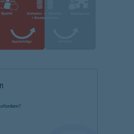
rn
anfordern?