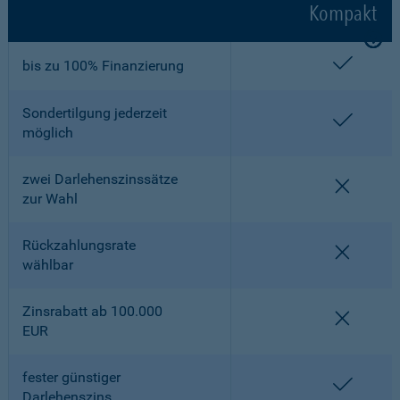
Kompakt
enthalt
bis zu 100% Finanzierung
Sondertilgung jederzeit
enthalt
möglich
zwei Darlehenszinssätze
nicht en
zur Wahl
Rückzahlungsrate
nicht en
wählbar
Zinsrabatt ab 100.000
nicht en
EUR
fester günstiger
enthalt
Darlehenszins