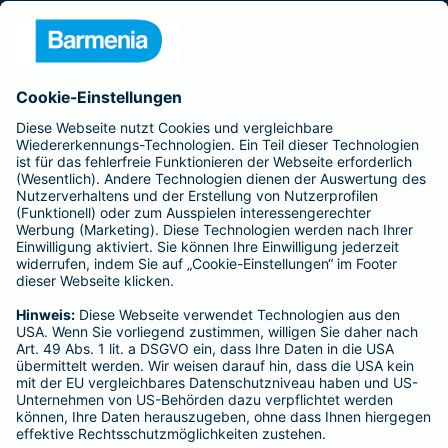
Presse
Unternehmen
Anfahrt
Affiliate-Partner werden
Barmenia ist Teil der BarmeniaGothaer
BELIEBTE SEITEN
Kranken-Zusatzversicherung
Tierversicherungen
Haftpflichtversicherung
Hausratversicherung
SERVICE
Adresse ändern
Schaden melden
Kilometerstandsmeldung
Serviceübersicht