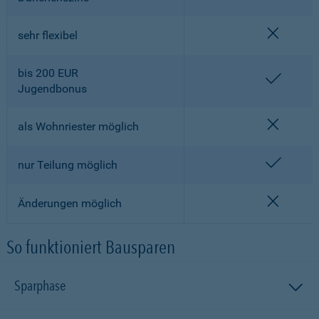
nicht en
sehr flexibel
bis 200 EUR
enthalt
Jugendbonus
nicht en
als Wohnriester möglich
enthalt
nur Teilung möglich
nicht en
Änderungen möglich
So funktioniert Bausparen
Sparphase