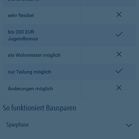
nicht en
sehr flexibel
bis 200 EUR
enthalt
Jugendbonus
nicht en
als Wohnriester möglich
enthalt
nur Teilung möglich
nicht en
Änderungen möglich
So funktioniert Bausparen
Sparphase