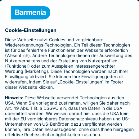
Presse
Unternehmen
Anfahrt
Affiliate-Partner werden
Barmenia ist Teil der BarmeniaGothaer
BELIEBTE SEITEN
Kranken-Zusatzversicherung
Tierversicherungen
Haftpflichtversicherung
Hausratversicherung
SERVICE
Adresse ändern
Schaden melden
Kilometerstandsmeldung
Serviceübersicht