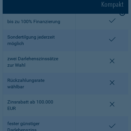
Kompakt
enthalt
bis zu 100% Finanzierung
Sondertilgung jederzeit
enthalt
möglich
zwei Darlehenszinssätze
nicht en
zur Wahl
Rückzahlungsrate
nicht en
wählbar
Zinsrabatt ab 100.000
nicht en
EUR
fester günstiger
enthalt
Darlehenszins