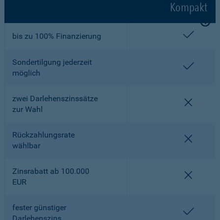
Kompakt
enthalt
bis zu 100% Finanzierung
Sondertilgung jederzeit
enthalt
möglich
zwei Darlehenszinssätze
nicht en
zur Wahl
Rückzahlungsrate
nicht en
wählbar
Zinsrabatt ab 100.000
nicht en
EUR
fester günstiger
enthalt
Darlehenszins