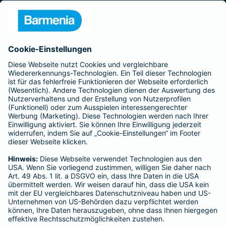
Presse
Unternehmen
Anfahrt
Affiliate-Partner werden
Barmenia ist Teil der BarmeniaGothaer
BELIEBTE SEITEN
Kranken-Zusatzversicherung
Tierversicherungen
Haftpflichtversicherung
Hausratversicherung
SERVICE
Adresse ändern
Schaden melden
Kilometerstandsmeldung
Serviceübersicht