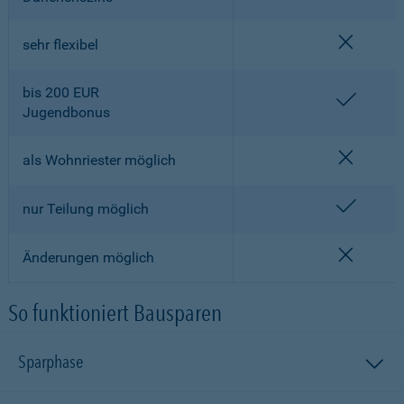
nicht en
sehr flexibel
bis 200 EUR
enthalt
Jugendbonus
nicht en
als Wohnriester möglich
enthalt
nur Teilung möglich
nicht en
Änderungen möglich
So funktioniert Bausparen
Sparphase