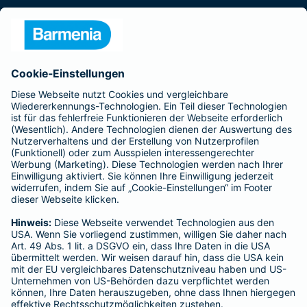
Presse
Unternehmen
Anfahrt
Affiliate-Partner werden
Barmenia ist Teil der BarmeniaGothaer
BELIEBTE SEITEN
Kranken-Zusatzversicherung
Tierversicherungen
Haftpflichtversicherung
Hausratversicherung
SERVICE
Adresse ändern
Schaden melden
Kilometerstandsmeldung
Serviceübersicht