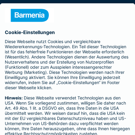
Presse
Unternehmen
Anfahrt
Affiliate-Partner werden
Barmenia ist Teil der BarmeniaGothaer
BELIEBTE SEITEN
Kranken-Zusatzversicherung
Tierversicherungen
Haftpflichtversicherung
Hausratversicherung
SERVICE
Adresse ändern
Schaden melden
Kilometerstandsmeldung
Serviceübersicht