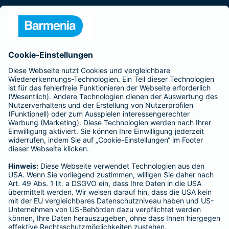
Presse
Unternehmen
Anfahrt
Affiliate-Partner werden
Barmenia ist Teil der BarmeniaGothaer
BELIEBTE SEITEN
Kranken-Zusatzversicherung
Tierversicherungen
Haftpflichtversicherung
Hausratversicherung
SERVICE
Adresse ändern
Schaden melden
Kilometerstandsmeldung
Serviceübersicht