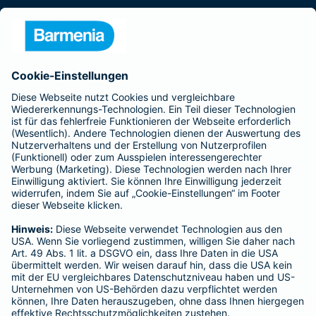
Presse
Unternehmen
Anfahrt
Affiliate-Partner werden
Barmenia ist Teil der BarmeniaGothaer
BELIEBTE SEITEN
Kranken-Zusatzversicherung
Tierversicherungen
Haftpflichtversicherung
Hausratversicherung
SERVICE
Adresse ändern
Schaden melden
Kilometerstandsmeldung
Serviceübersicht