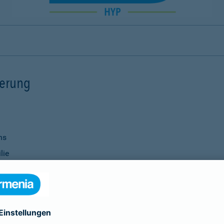
ierung
ns
lie
ernisierungsmaßnahmen
nanzierung bei Ihrer Bank
Verwendung
ittel
genauso selbstverständlich wie die Vereinbarung individu