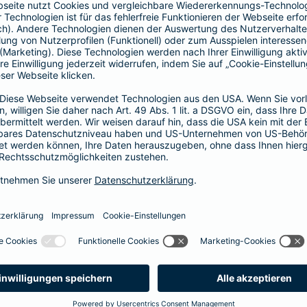
Vorteile der Barmenia-HYP
Barmenia-HYP ist ungebunden.
Barmenia-HYP kann durch den Zugriff auf den g
flexibel auf Ihre Wünsche reagieren.
Die Machbarkeit der Finanzierung zum besten Prei