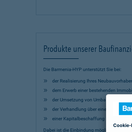
Produkte unserer Baufinanz
Die Barmenia-HYP unterstützt Sie bei:
der Realisierung Ihres Neubauvorhabe
dem Erwerb einer bestehenden Immobi
der Umsetzung von Umbau- und Mod
der Verhandlung über eine Anschlussfi
einer Kapitalbeschaffung zur freien 
Dabei ist die Einbindung möglicher
Förderm