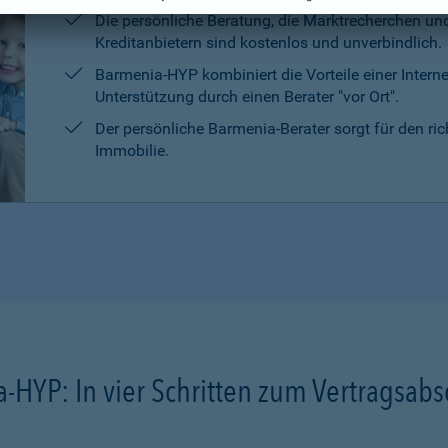
Die persönliche Beratung, die Marktrecherchen un
Kreditanbietern sind kostenlos und unverbindlich.
Barmenia-HYP kombiniert die Vorteile einer Intern
Unterstützung durch einen Berater "vor Ort".
Der persönliche Barmenia-Berater sorgt für den ri
Immobilie.
-HYP: In vier Schritten zum Vertragsabs