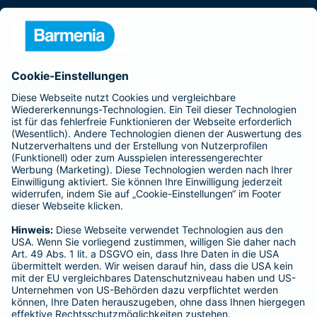
Presse
Unternehmen
Anfahrt
Affiliate-Partner werden
Barmenia ist Teil der BarmeniaGothaer
BELIEBTE SEITEN
Kranken-Zusatzversicherung
Tierversicherungen
Haftpflichtversicherung
Hausratversicherung
SERVICE
Adresse ändern
Schaden melden
Kilometerstandsmeldung
Serviceübersicht