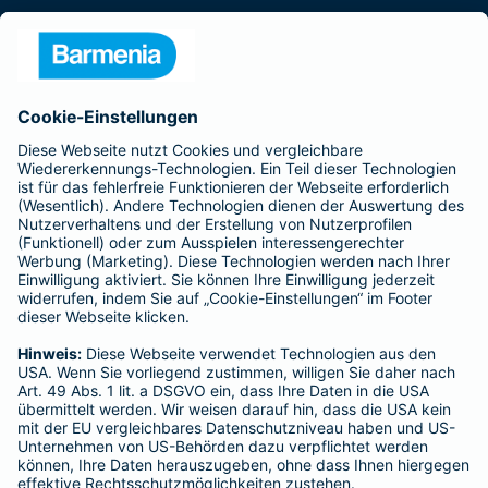
Presse
Unternehmen
Anfahrt
Affiliate-Partner werden
Barmenia ist Teil der BarmeniaGothaer
BELIEBTE SEITEN
Kranken-Zusatzversicherung
Tierversicherungen
Haftpflichtversicherung
Hausratversicherung
SERVICE
Adresse ändern
Schaden melden
Kilometerstandsmeldung
Serviceübersicht