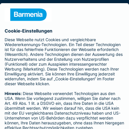
Presse
Unternehmen
Anfahrt
Affiliate-Partner werden
Barmenia ist Teil der BarmeniaGothaer
BELIEBTE SEITEN
Kranken-Zusatzversicherung
Tierversicherungen
Haftpflichtversicherung
Hausratversicherung
SERVICE
Adresse ändern
Schaden melden
Kilometerstandsmeldung
Serviceübersicht