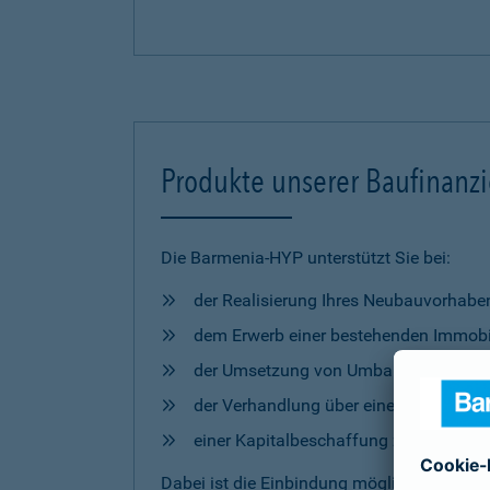
Produkte unserer Baufinanz
Die Barmenia-HYP unterstützt Sie bei:
der Realisierung Ihres Neubauvorhabe
dem Erwerb einer bestehenden Immobi
der Umsetzung von Umbau- und Mod
der Verhandlung über eine Anschlussfi
einer Kapitalbeschaffung zur freien 
Dabei ist die Einbindung möglicher
Förderm