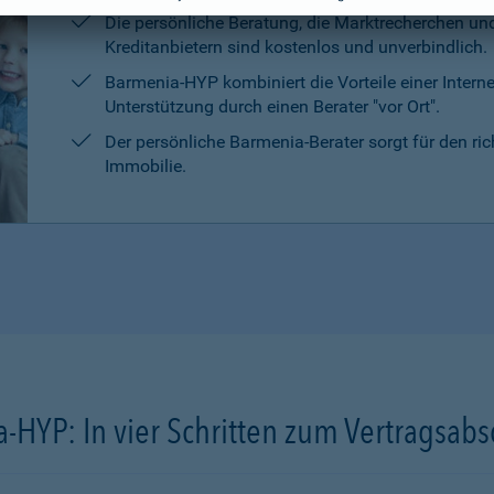
Die persönliche Beratung, die Marktrecherchen un
Kreditanbietern sind kostenlos und unverbindlich.
Barmenia-HYP kombiniert die Vorteile einer Intern
Unterstützung durch einen Berater "vor Ort".
Der persönliche Barmenia-Berater sorgt für den ri
Immobilie.
-HYP: In vier Schritten zum Vertragsabs