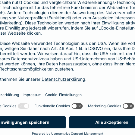
Vorteile der Barmenia-HYP
Barmenia-HYP ist ungebunden.
Barmenia-HYP kann durch den Zugriff auf den g
flexibel auf Ihre Wünsche reagieren.
Die Machbarkeit der Finanzierung zum besten Prei