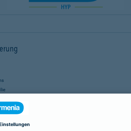
ierung
ns
lie
ernisierungsmaßnahmen
nanzierung bei Ihrer Bank
Verwendung
ittel
genauso selbstverständlich wie die Vereinbarung individu